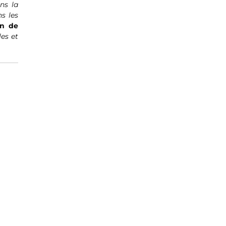
ans la
s les
in de
les et