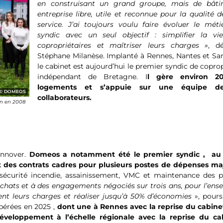
en construisant un grand groupe, mais de bâti
entreprise libre, utile et reconnue pour la qualité 
service. J’ai toujours voulu faire évoluer le méti
syndic avec un seul objectif : simplifier la vi
copropriétaires et maîtriser leurs charges »
, dé
Stéphane Milanèse. Implanté à Rennes, Nantes et Sar
le cabinet est aujourd’hui le premier syndic de copro
indépendant de Bretagne. I
l gère environ 2
logements et s’appuie sur une équipe d
DOMEOS
collaborateurs.
on en 2008
 innover.
Domeos a notamment été le premier syndic , au
et des contrats cadres pour plusieurs postes de dépenses ma
sécurité incendie, assainissement, VMC et maintenance des p
chats et à des engagements négociés sur trois ans, pour l’ens
ent leurs charges et réaliser jusqu’à 50% d’économies
», pours
pérées en 2025 ,
dont une à Rennes avec la reprise du cabine
éveloppement à l’échelle régionale avec la reprise du ca