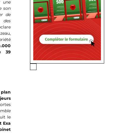
r une
de son
er de
e des
clare
zeau,
priété
0.000
e 39
 plan
jeurs
ortes
emble
uit le
t Exa
binet