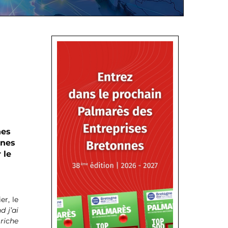
nes
nnes
 le
r, le
 j’ai
 riche