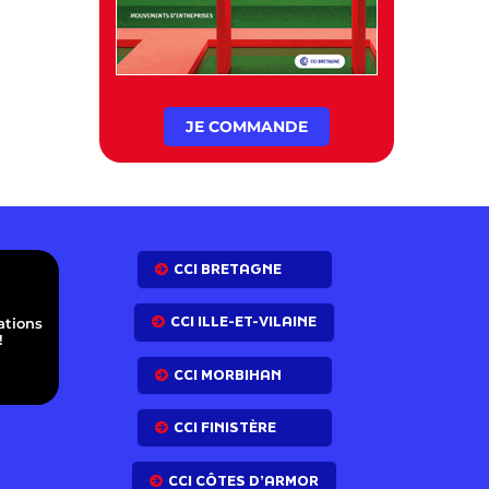
JE COMMANDE
E
CCI BRETAGNE
CCI ILLE-ET-VILAINE
ations
!
CCI MORBIHAN
CCI FINISTÈRE
CCI CÔTES D’ARMOR