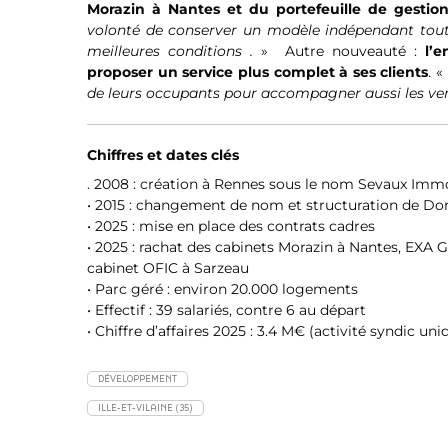
Morazin à Nantes et du portefeuille de gestio
volonté de conserver un modèle indépendant tout e
meilleures conditions .
» Autre nouveauté :
l’en
proposer un service plus complet à ses clients
. «
de leurs occupants pour accompagner aussi les vent
Chiffres et dates clés
. 2008 : création à Rennes sous le nom Sevaux Immob
• 2015 : changement de nom et structuration de Do
• 2025 : mise en place des contrats cadres
• 2025 : rachat des cabinets Morazin à Nantes, EXA 
cabinet OFIC à Sarzeau
• Parc géré : environ 20.000 logements
• Effectif : 39 salariés, contre 6 au départ
• Chiffre d’affaires 2025 : 3.4 M€ (activité syndic u
DÉVELOPPEMENT
ILLE-ET-VILAINE (35)