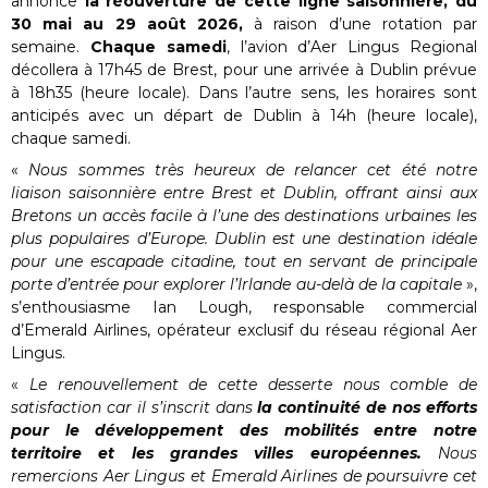
annonce
la réouverture de cette ligne saisonnière, du
30 mai au 29 août 2026,
à raison d’une rotation par
semaine.
Chaque samedi
, l’avion d’Aer Lingus Regional
décollera à 17h45 de Brest, pour une arrivée à Dublin prévue
à 18h35 (heure locale). Dans l’autre sens, les horaires sont
anticipés avec un départ de Dublin à 14h (heure locale),
chaque samedi.
«
Nous sommes très heureux de relancer cet été notre
liaison saisonnière entre Brest et Dublin, offrant ainsi aux
Bretons un accès facile à l’une des destinations urbaines les
plus populaires d’Europe. Dublin est une destination idéale
pour une escapade citadine, tout en servant de principale
porte d’entrée pour explorer l’Irlande au-delà de la capitale
»,
s’enthousiasme Ian Lough, responsable commercial
d’Emerald Airlines, opérateur exclusif du réseau régional Aer
Lingus.
«
Le renouvellement de cette desserte nous comble de
satisfaction car il s’inscrit dans
la continuité de nos efforts
pour le développement des mobilités
entre notre
territoire et les grandes villes européennes.
Nous
remercions Aer Lingus et Emerald Airlines de poursuivre cet