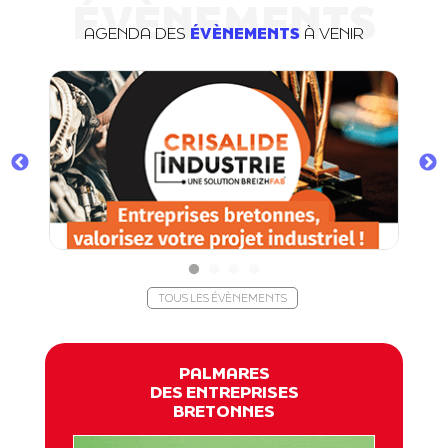
ÉVÈNEMENTS
AGENDA DES
ÉVÈNEMENTS
À VENIR
TOUS LES ÉVÈNEMENTS
PALMARES
DES ENTREPRISES
BRETONNES