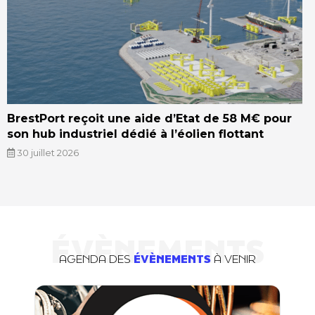
BrestPort reçoit une aide d’Etat de 58 M€ pour
son hub industriel dédié à l’éolien flottant
30 juillet 2026
ÉVÈNEMENTS
AGENDA DES
ÉVÈNEMENTS
À VENIR