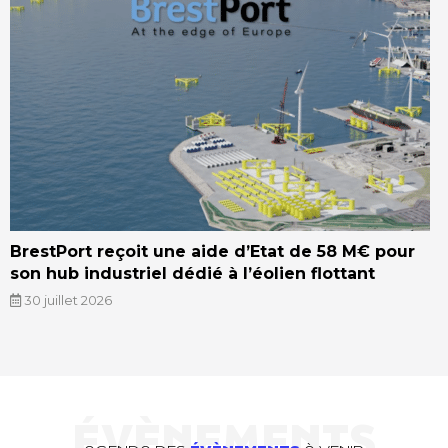
BrestPort reçoit une aide d’Etat de 58 M€ pour
son hub industriel dédié à l’éolien flottant
30 juillet 2026
ÉVÈNEMENTS