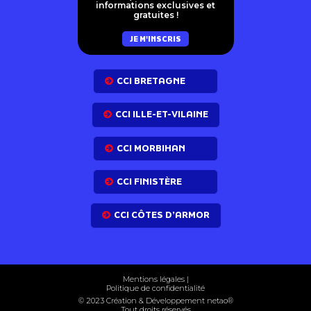
informations exclusives et
gratuites !
JE M'INSCRIS
CCI BRETAGNE
CCI ILLE-ET-VILAINE
CCI MORBIHAN
CCI FINISTÈRE
CCI CÔTES D’ARMOR
Mentions légales
|
Politique de confidentialité
© 2023 Création & Développement net
ao
®
Tout droits réservés